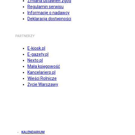
Zmiana ustawień zgód
Regulamin serwisu
Informacje o nadawcy
Deklaracja dostępności
PARTNERZY
E-kiosk.pl
E-gazety.pl
Nexto.pl
Mała księgowość
Kancelarierp.pl
Wieści Rolnicze
Życie Warszawy
KALENDARIUM