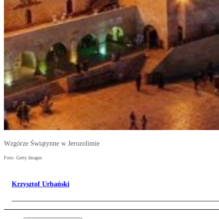
Wzgórze Świątynne w Jerozolimie
Foto: Getty Images
Krzysztof Urbański