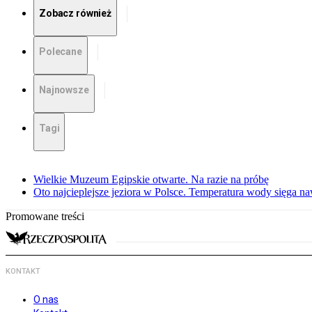
Zobacz również
Polecane
Najnowsze
Tagi
Wielkie Muzeum Egipskie otwarte. Na razie na próbę
Oto najcieplejsze jeziora w Polsce. Temperatura wody sięga na
Promowane treści
KONTAKT
O nas