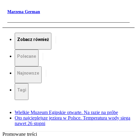
Marzena German
Zobacz również
Polecane
Najnowsze
Tagi
Wielkie Muzeum Egipskie otwarte. Na razie na próbę
Oto najcieplejsze jeziora w Polsce. Temperatura wody sięga
nawet 26 stopni
Promowane treści