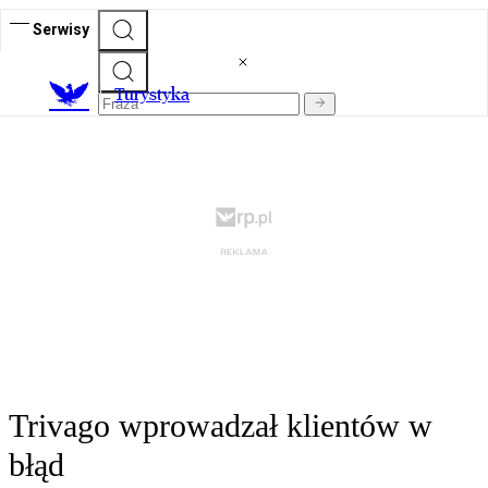
Serwisy
T
urystyka
Trivago wprowadzał klientów w
błąd