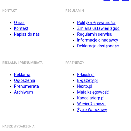
KONTAKT
REGULAMIN
O nas
Polityka Prywatności
Kontakt
Zmiana ustawień zgód
Napisz do nas
Regulamin serwisu
Informacje o nadawcy
Deklaracja dostępności
REKLAMA I PRENUMERATA
PARTNERZY
Reklama
E-kiosk.pl
Ogłoszenia
E-gazety.pl
Prenumerata
Nexto.pl
Archiwum
Mała księgowość
Kancelarierp.pl
Wieści Rolnicze
Życie Warszawy
NASZE WYDARZENIA