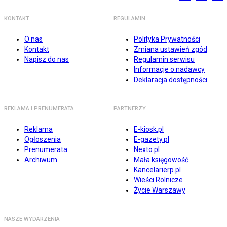
KONTAKT
REGULAMIN
O nas
Polityka Prywatności
Kontakt
Zmiana ustawień zgód
Napisz do nas
Regulamin serwisu
Informacje o nadawcy
Deklaracja dostępności
REKLAMA I PRENUMERATA
PARTNERZY
Reklama
E-kiosk.pl
Ogłoszenia
E-gazety.pl
Prenumerata
Nexto.pl
Archiwum
Mała księgowość
Kancelarierp.pl
Wieści Rolnicze
Życie Warszawy
NASZE WYDARZENIA