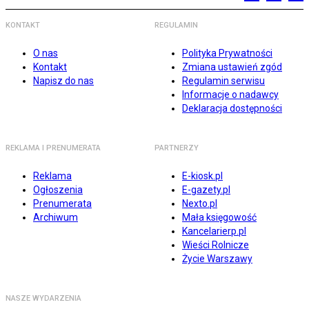
KONTAKT
REGULAMIN
O nas
Polityka Prywatności
Kontakt
Zmiana ustawień zgód
Napisz do nas
Regulamin serwisu
Informacje o nadawcy
Deklaracja dostępności
REKLAMA I PRENUMERATA
PARTNERZY
Reklama
E-kiosk.pl
Ogłoszenia
E-gazety.pl
Prenumerata
Nexto.pl
Archiwum
Mała księgowość
Kancelarierp.pl
Wieści Rolnicze
Życie Warszawy
NASZE WYDARZENIA