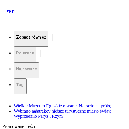
rp.pl
Zobacz również
Polecane
Najnowsze
Tagi
Wielkie Muzeum Egipskie otwarte. Na razie na próbę
Wybrano najatrakcyjniejsze turystyczne miasto świata.
Wyprzedziło Paryż i Rzym
Promowane treści