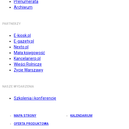
Prenumerata
Archiwum
PARTNERZY
E-kiosk.pl
E-gazety.pl
Nexto.pl
Mała księgowość
Kancelarierp.pl
Wieści Rolnicze
Życie Warszawy
NASZE WYDARZENIA
Szkolenia i konferencje
MAPA STRONY
KALENDARIUM
OFERTA PRODUKTOWA