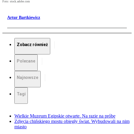
Foto: stock.adobe.com
Artur Bartkiewicz
Zobacz również
Polecane
Najnowsze
Tagi
Wielkie Muzeum Egipskie otwarte. Na razie na próbę
Zdjęcia chińskiego mostu obiegły świat. Wybudowali na nim
miasto