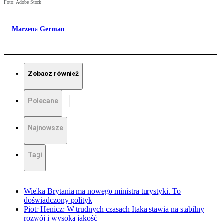
Foto: Adobe Stock
Marzena German
Zobacz również
Polecane
Najnowsze
Tagi
Wielka Brytania ma nowego ministra turystyki. To
doświadczony polityk
Piotr Henicz: W trudnych czasach Itaka stawia na stabilny
rozwój i wysoką jakość