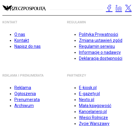
KONTAKT
REGULAMIN
O nas
Polityka Prywatności
Kontakt
Zmiana ustawień zgód
Napisz do nas
Regulamin serwisu
Informacje o nadawcy
Deklaracja dostępności
REKLAMA I PRENUMERATA
PARTNERZY
Reklama
E-kiosk.pl
Ogłoszenia
E-gazety.pl
Prenumerata
Nexto.pl
Archiwum
Mała księgowość
Kancelarierp.pl
Wieści Rolnicze
Życie Warszawy