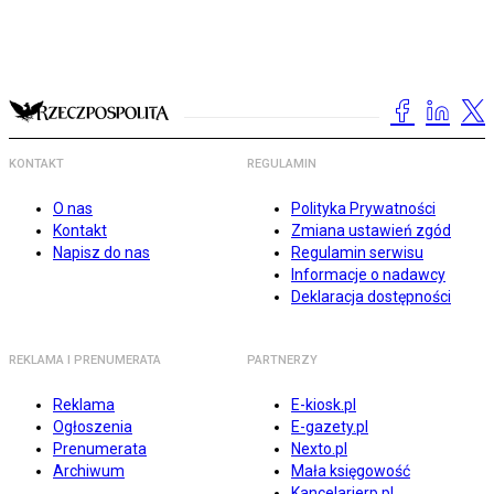
KONTAKT
REGULAMIN
O nas
Polityka Prywatności
Kontakt
Zmiana ustawień zgód
Napisz do nas
Regulamin serwisu
Informacje o nadawcy
Deklaracja dostępności
REKLAMA I PRENUMERATA
PARTNERZY
Reklama
E-kiosk.pl
Ogłoszenia
E-gazety.pl
Prenumerata
Nexto.pl
Archiwum
Mała księgowość
Kancelarierp.pl