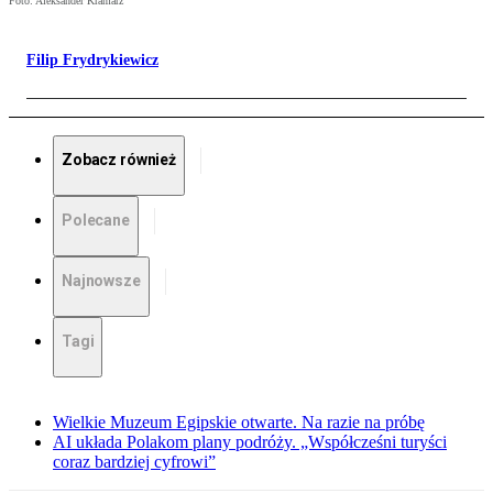
Foto: Aleksander Kramarz
Filip Frydrykiewicz
Zobacz również
Polecane
Najnowsze
Tagi
Wielkie Muzeum Egipskie otwarte. Na razie na próbę
AI układa Polakom plany podróży. „Współcześni turyści
coraz bardziej cyfrowi”