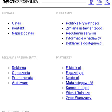
KONTAKT
REGULAMIN
O nas
Polityka Prywatności
Kontakt
Zmiana ustawień zgód
Napisz do nas
Regulamin serwisu
Informacje o nadawcy
Deklaracja dostępności
REKLAMA I PRENUMERATA
PARTNERZY
Reklama
E-kiosk.pl
Ogłoszenia
E-gazety.pl
Prenumerata
Nexto.pl
Archiwum
Mała księgowość
Kancelarierp.pl
Wieści Rolnicze
Życie Warszawy