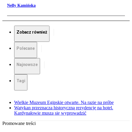
Nelly Kamińska
Zobacz również
Polecane
Najnowsze
Tagi
Wielkie Muzeum Egipskie otwarte. Na razie na próbę
Watykan przeznacza historyczną rezydencję na hotel.
Kardynałowie muszą się wyprowadzić
Promowane treści