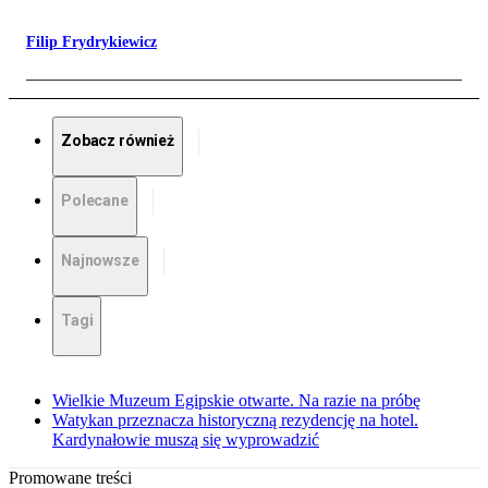
Filip Frydrykiewicz
Zobacz również
Polecane
Najnowsze
Tagi
Wielkie Muzeum Egipskie otwarte. Na razie na próbę
Watykan przeznacza historyczną rezydencję na hotel.
Kardynałowie muszą się wyprowadzić
Promowane treści