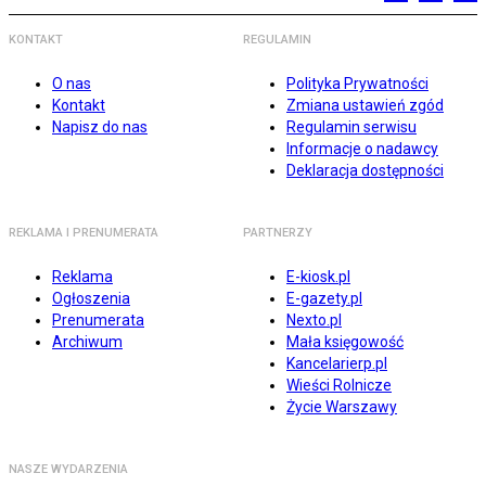
KONTAKT
REGULAMIN
O nas
Polityka Prywatności
Kontakt
Zmiana ustawień zgód
Napisz do nas
Regulamin serwisu
Informacje o nadawcy
Deklaracja dostępności
REKLAMA I PRENUMERATA
PARTNERZY
Reklama
E-kiosk.pl
Ogłoszenia
E-gazety.pl
Prenumerata
Nexto.pl
Archiwum
Mała księgowość
Kancelarierp.pl
Wieści Rolnicze
Życie Warszawy
NASZE WYDARZENIA