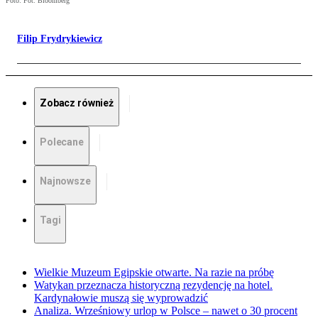
Foto: Fot. Bloomberg
Filip Frydrykiewicz
Zobacz również
Polecane
Najnowsze
Tagi
Wielkie Muzeum Egipskie otwarte. Na razie na próbę
Watykan przeznacza historyczną rezydencję na hotel.
Kardynałowie muszą się wyprowadzić
Analiza. Wrześniowy urlop w Polsce – nawet o 30 procent