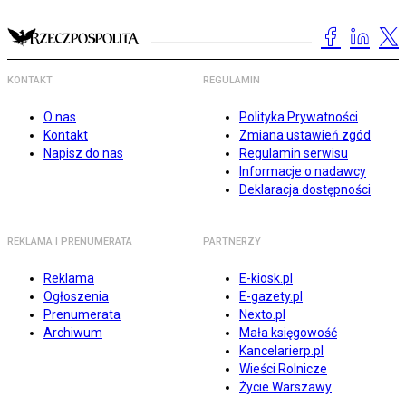
KONTAKT
REGULAMIN
O nas
Polityka Prywatności
Kontakt
Zmiana ustawień zgód
Napisz do nas
Regulamin serwisu
Informacje o nadawcy
Deklaracja dostępności
REKLAMA I PRENUMERATA
PARTNERZY
Reklama
E-kiosk.pl
Ogłoszenia
E-gazety.pl
Prenumerata
Nexto.pl
Archiwum
Mała księgowość
Kancelarierp.pl
Wieści Rolnicze
Życie Warszawy