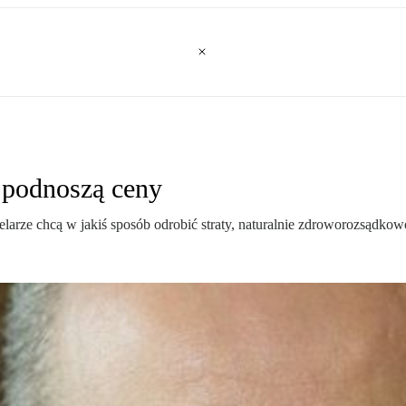
e podnoszą ceny
larze chcą w jakiś sposób odrobić straty, naturalnie zdroworozsądko