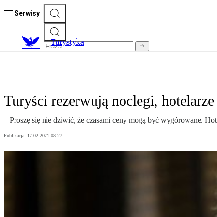
Serwisy
T
urystyka
Turyści rezerwują noclegi, hotelarz
– Proszę się nie dziwić, że czasami ceny mogą być wygórowane. Hote
Publikacja:
12.02.2021 08:27