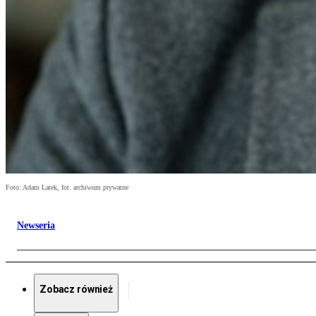
Foto: Adam Latek, fot. archiwum prywatne
Newseria
Zobacz również