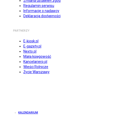
Zmiana ustawień zgód
Regulamin serwisu
Informacje o nadawcy
Deklaracja dostępności
PARTNERZY
E-kiosk.pl
E-gazety.pl
Nexto.pl
Mała księgowość
Kancelarierp.pl
Wieści Rolnicze
Życie Warszawy
KALENDARIUM