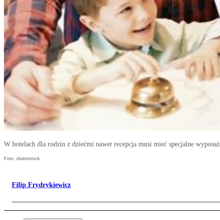
W hotelach dla rodzin z dziećmi nawet recepcja musi mieć specjalne wyposaż
Foto: shutterstock
Filip Frydrykiewicz