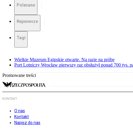
Polecane
Najnowsze
Tagi
Wielkie Muzeum Egipskie otwarte. Na razie na próbę
Port Lotniczy Wrocław pierwszy raz obsłużył ponad 700 tys. 
Promowane treści
KONTAKT
O nas
Kontakt
Napisz do nas