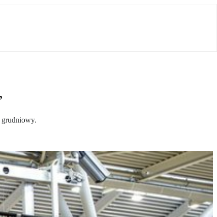
”
k grudniowy.