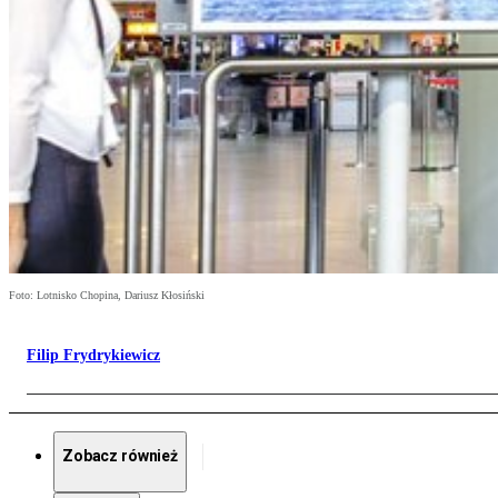
Foto: Lotnisko Chopina, Dariusz Kłosiński
Filip Frydrykiewicz
Zobacz również