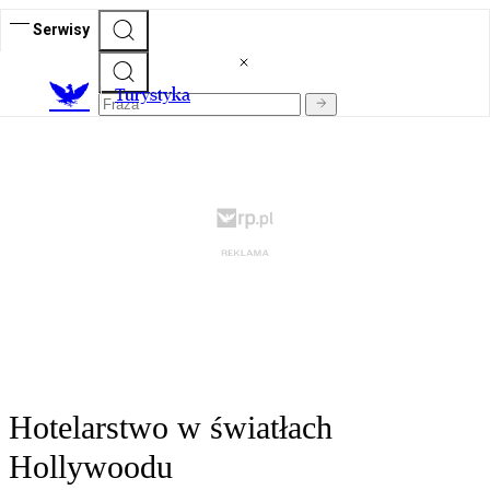
Serwisy
T
urystyka
Hotelarstwo w światłach
Hollywoodu