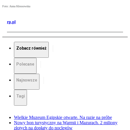
Foto: Anna Kłossowska
rp.pl
Zobacz również
Polecane
Najnowsze
Tagi
Wielkie Muzeum Egipskie otwarte. Na razie na próbę
Nowy bon turystyczny na Warmii i Mazurach. 2 miliony
złotych na dopłaty do noclegów