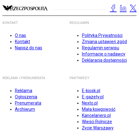
KONTAKT
REGULAMIN
O nas
Polityka Prywatności
Kontakt
Zmiana ustawień zgód
Napisz do nas
Regulamin serwisu
Informacje o nadawcy
Deklaracja dostępności
REKLAMA I PRENUMERATA
PARTNERZY
Reklama
E-kiosk.pl
Ogłoszenia
E-gazety.pl
Prenumerata
Nexto.pl
Archiwum
Mała księgowość
Kancelarierp.pl
Wieści Rolnicze
Życie Warszawy