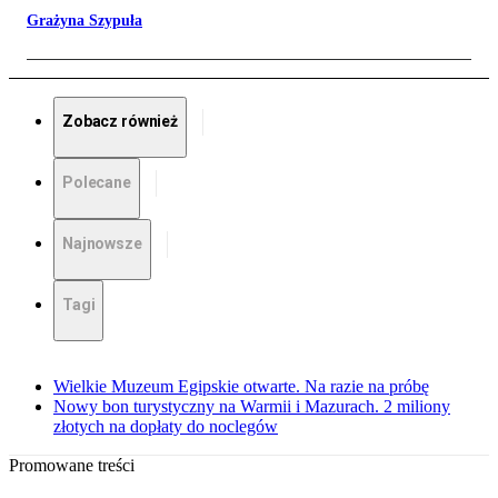
Grażyna Szypuła
Zobacz również
Polecane
Najnowsze
Tagi
Wielkie Muzeum Egipskie otwarte. Na razie na próbę
Nowy bon turystyczny na Warmii i Mazurach. 2 miliony
złotych na dopłaty do noclegów
Promowane treści