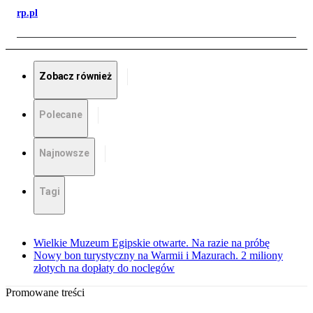
rp.pl
Zobacz również
Polecane
Najnowsze
Tagi
Wielkie Muzeum Egipskie otwarte. Na razie na próbę
Nowy bon turystyczny na Warmii i Mazurach. 2 miliony
złotych na dopłaty do noclegów
Promowane treści