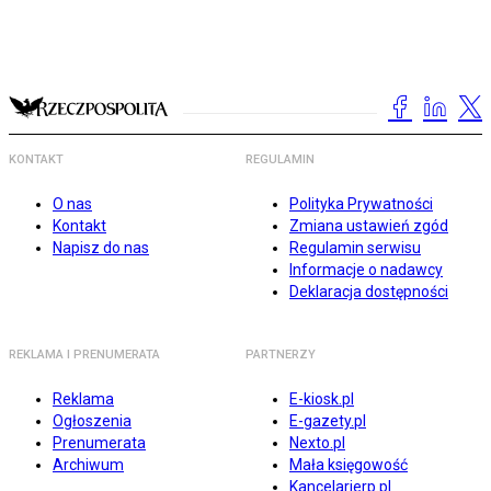
KONTAKT
REGULAMIN
O nas
Polityka Prywatności
Kontakt
Zmiana ustawień zgód
Napisz do nas
Regulamin serwisu
Informacje o nadawcy
Deklaracja dostępności
REKLAMA I PRENUMERATA
PARTNERZY
Reklama
E-kiosk.pl
Ogłoszenia
E-gazety.pl
Prenumerata
Nexto.pl
Archiwum
Mała księgowość
Kancelarierp.pl