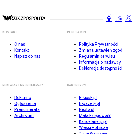
KONTAKT
REGULAMIN
O nas
Polityka Prywatności
Kontakt
Zmiana ustawień zgód
Napisz do nas
Regulamin serwisu
Informacje o nadawcy
Deklaracja dostępności
REKLAMA I PRENUMERATA
PARTNERZY
Reklama
E-kiosk.pl
Ogłoszenia
E-gazety.pl
Prenumerata
Nexto.pl
Archiwum
Mała księgowość
Kancelarierp.pl
Wieści Rolnicze
Życie Warszawy