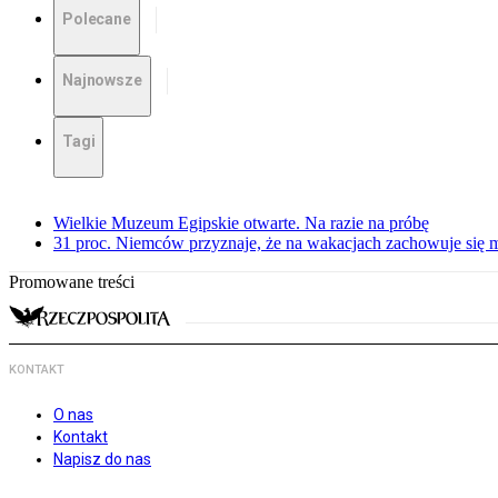
Polecane
Najnowsze
Tagi
Wielkie Muzeum Egipskie otwarte. Na razie na próbę
31 proc. Niemców przyznaje, że na wakacjach zachowuje się m
Promowane treści
KONTAKT
O nas
Kontakt
Napisz do nas