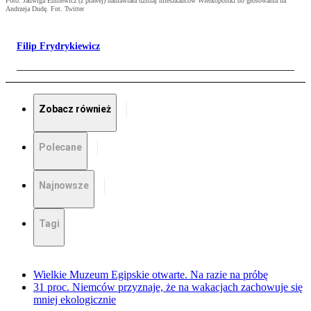
Foto: Jadwiga Emilewicz (z prawej) namawiała dzisiaj mieszkańców Wielkopolski do głosowania na
Andrzeja Dudę. Fot. Twitter
Filip Frydrykiewicz
Zobacz również
Polecane
Najnowsze
Tagi
Wielkie Muzeum Egipskie otwarte. Na razie na próbę
31 proc. Niemców przyznaje, że na wakacjach zachowuje się
mniej ekologicznie