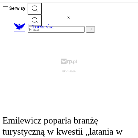
Serwisy
T
urystyka
Emilewicz poparła branżę
turystyczną w kwestii „latania w