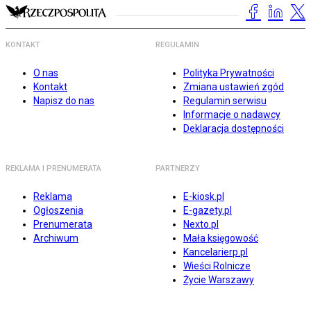
KONTAKT
REGULAMIN
O nas
Polityka Prywatności
Kontakt
Zmiana ustawień zgód
Napisz do nas
Regulamin serwisu
Informacje o nadawcy
Deklaracja dostępności
REKLAMA I PRENUMERATA
PARTNERZY
Reklama
E-kiosk.pl
Ogłoszenia
E-gazety.pl
Prenumerata
Nexto.pl
Archiwum
Mała księgowość
Kancelarierp.pl
Wieści Rolnicze
Życie Warszawy