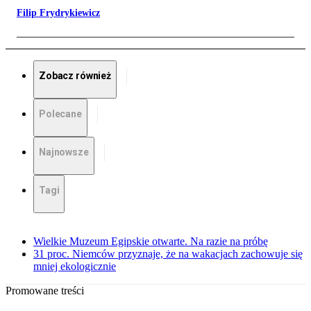
Filip Frydrykiewicz
Zobacz również
Polecane
Najnowsze
Tagi
Wielkie Muzeum Egipskie otwarte. Na razie na próbę
31 proc. Niemców przyznaje, że na wakacjach zachowuje się
mniej ekologicznie
Promowane treści