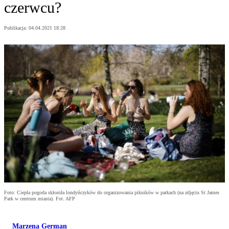
czerwcu?
Publikacja:
04.04.2021 18:28
Foto: Ciepła pogoda skłoniła londyńczyków do organizowania pikników w parkach (na zdjęciu St James
Park w centrum miasta). Fot. AFP
Marzena German