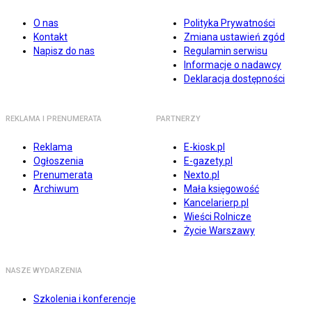
O nas
Polityka Prywatności
Kontakt
Zmiana ustawień zgód
Napisz do nas
Regulamin serwisu
Informacje o nadawcy
Deklaracja dostępności
REKLAMA I PRENUMERATA
PARTNERZY
Reklama
E-kiosk.pl
Ogłoszenia
E-gazety.pl
Prenumerata
Nexto.pl
Archiwum
Mała księgowość
Kancelarierp.pl
Wieści Rolnicze
Życie Warszawy
NASZE WYDARZENIA
Szkolenia i konferencje