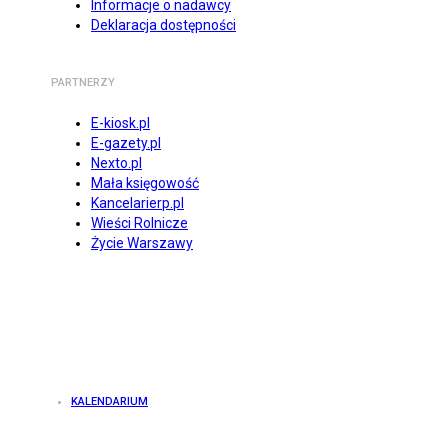
Informacje o nadawcy
Deklaracja dostępności
PARTNERZY
E-kiosk.pl
E-gazety.pl
Nexto.pl
Mała księgowość
Kancelarierp.pl
Wieści Rolnicze
Życie Warszawy
KALENDARIUM