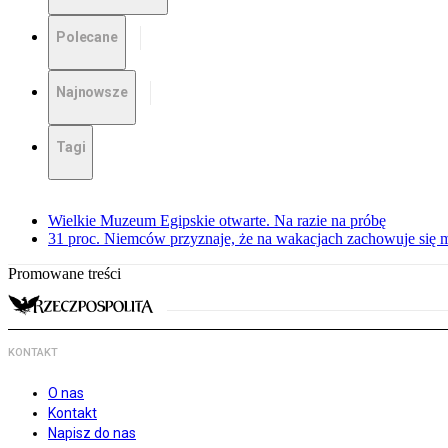
Polecane
Najnowsze
Tagi
Wielkie Muzeum Egipskie otwarte. Na razie na próbę
31 proc. Niemców przyznaje, że na wakacjach zachowuje się m
Promowane treści
KONTAKT
O nas
Kontakt
Napisz do nas