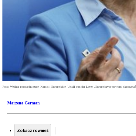
Foto: Według przewodniczącej Komisji Europejskiej Ursuli von der Leyen „Europejczycy powinni skorzysta
Marzena German
Zobacz również