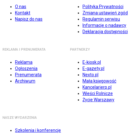
O nas
Polityka Prywatności
Kontakt
Zmiana ustawień zgód
Napisz do nas
Regulamin serwisu
Informacje o nadawcy
Deklaracja dostępności
REKLAMA I PRENUMERATA
PARTNERZY
Reklama
E-kiosk.pl
Ogłoszenia
E-gazety.pl
Prenumerata
Nexto.pl
Archiwum
Mała księgowość
Kancelarierp.pl
Wieści Rolnicze
Życie Warszawy
NASZE WYDARZENIA
Szkolenia i konferencje