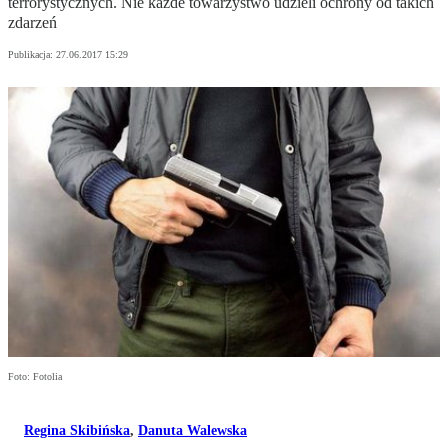
terrorystycznych. Nie każde towarzystwo udzieli ochrony od takich
zdarzeń
Publikacja:
27.06.2017 15:29
Foto: Fotolia
Regina Skibińska
,
Danuta Walewska