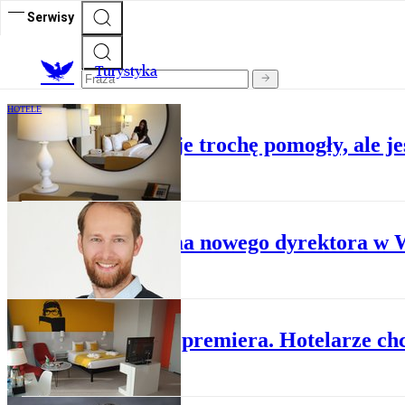
Serwisy
T
urystyka
HOTELE
Hotelarze: Wakacje trochę pomogły, ale je
HOTELE
IGHP ma nowego dyrektora w W
HOTELE
Apel do premiera. Hotelarze ch
HOTELE