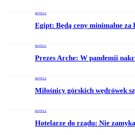
HOTELE
Egipt: Będą ceny minimalne za h
HOTELE
Prezes Arche: W pandemii nakrę
HOTELE
Miłośnicy górskich wędrówek sz
HOTELE
Hotelarze do rządu: Nie zamykaj