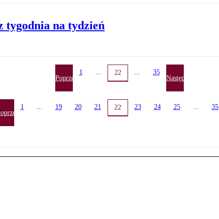
 tygodnia na tydzień
1
...
...
35
22
Poprzednia
Następna
1
...
19
20
21
23
24
25
...
35
22
oprzednia