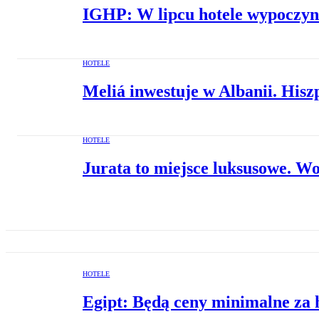
IGHP: W lipcu hotele wypoczyn
HOTELE
Meliá inwestuje w Albanii. Hisz
HOTELE
Jurata to miejsce luksusowe. Wo
HOTELE
Egipt: Będą ceny minimalne za h