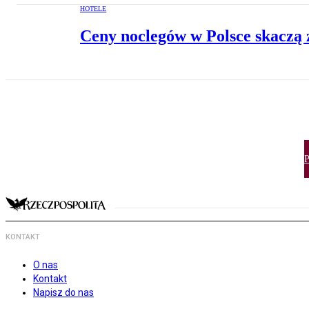
HOTELE
Ceny noclegów w Polsce skaczą z
P
KONTAKT
O nas
Kontakt
Napisz do nas