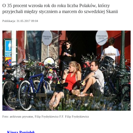
O 35 procent wzrosła rok do roku liczba Polaków, którzy
przyjechali między styczniem a marcem do szwedzkiej Skanii
Publikacja:
31.05.2017 09:04
Foto: archiwum prywatne, Filip Frydrykiewicz F.F. Filip Frydrykiewicz
Kinga Popiołek