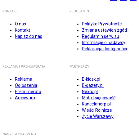
KONTAKT
REGULAMIN
O nas
Polityka Prywatności
Kontakt
Zmiana ustawień zgód
Napisz do nas
Regulamin serwisu
Informacje o nadawcy
Deklaracja dostępności
REKLAMA I PRENUMERATA
PARTNERZY
Reklama
E-kiosk.pl
Ogłoszenia
E-gazety.pl
Prenumerata
Nexto.pl
Archiwum
Mała księgowość
Kancelarierp.pl
Wieści Rolnicze
Życie Warszawy
NASZE WYDARZENIA