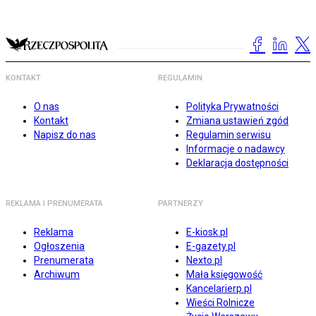
KONTAKT
REGULAMIN
O nas
Polityka Prywatności
Kontakt
Zmiana ustawień zgód
Napisz do nas
Regulamin serwisu
Informacje o nadawcy
Deklaracja dostępności
REKLAMA I PRENUMERATA
PARTNERZY
Reklama
E-kiosk.pl
Ogłoszenia
E-gazety.pl
Prenumerata
Nexto.pl
Archiwum
Mała księgowość
Kancelarierp.pl
Wieści Rolnicze