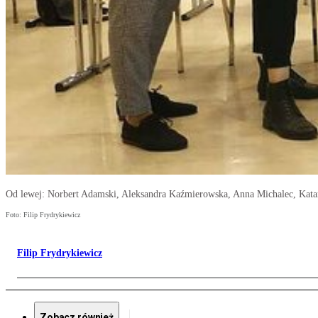
Od lewej: Norbert Adamski, Aleksandra Kaźmierowska, Anna Michalec, Kata
Foto: Filip Frydrykiewicz
Filip Frydrykiewicz
Zobacz również