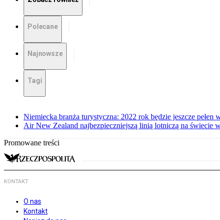
Polecane
Najnowsze
Tagi
Niemiecka branża turystyczna: 2022 rok będzie jeszcze pełen
Air New Zealand najbezpieczniejszą linią lotniczą na świecie 
Promowane treści
KONTAKT
O nas
Kontakt