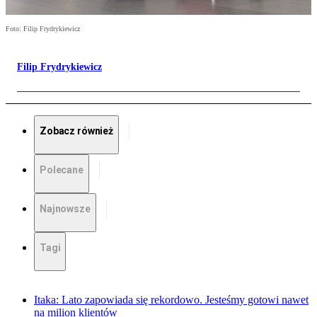
Foto: Filip Frydrykiewicz
Filip Frydrykiewicz
Zobacz również
Polecane
Najnowsze
Tagi
Itaka: Lato zapowiada się rekordowo. Jesteśmy gotowi nawet
na milion klientów