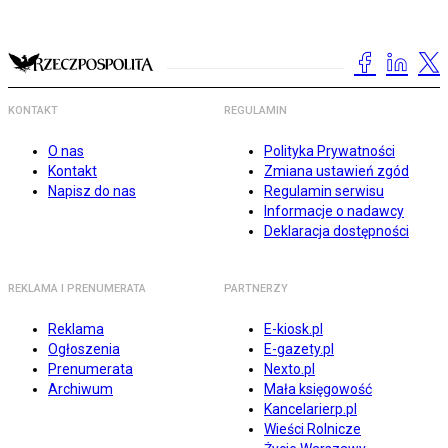
KONTAKT
REGULAMIN
O nas
Polityka Prywatności
Kontakt
Zmiana ustawień zgód
Napisz do nas
Regulamin serwisu
Informacje o nadawcy
Deklaracja dostępności
REKLAMA I PRENUMERATA
PARTNERZY
Reklama
E-kiosk.pl
Ogłoszenia
E-gazety.pl
Prenumerata
Nexto.pl
Archiwum
Mała księgowość
Kancelarierp.pl
Wieści Rolnicze