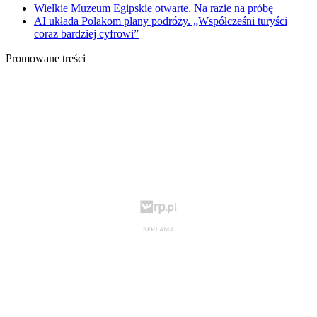
Wielkie Muzeum Egipskie otwarte. Na razie na próbę
AI układa Polakom plany podróży. „Współcześni turyści
coraz bardziej cyfrowi”
Promowane treści