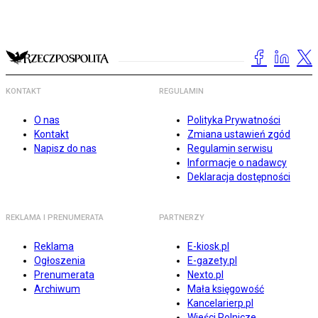
KONTAKT
REGULAMIN
O nas
Polityka Prywatności
Kontakt
Zmiana ustawień zgód
Napisz do nas
Regulamin serwisu
Informacje o nadawcy
Deklaracja dostępności
REKLAMA I PRENUMERATA
PARTNERZY
Reklama
E-kiosk.pl
Ogłoszenia
E-gazety.pl
Prenumerata
Nexto.pl
Archiwum
Mała księgowość
Kancelarierp.pl
Wieści Rolnicze