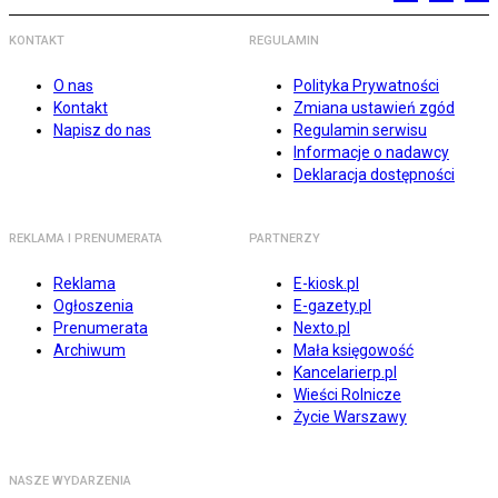
KONTAKT
REGULAMIN
O nas
Polityka Prywatności
Kontakt
Zmiana ustawień zgód
Napisz do nas
Regulamin serwisu
Informacje o nadawcy
Deklaracja dostępności
REKLAMA I PRENUMERATA
PARTNERZY
Reklama
E-kiosk.pl
Ogłoszenia
E-gazety.pl
Prenumerata
Nexto.pl
Archiwum
Mała księgowość
Kancelarierp.pl
Wieści Rolnicze
Życie Warszawy
NASZE WYDARZENIA