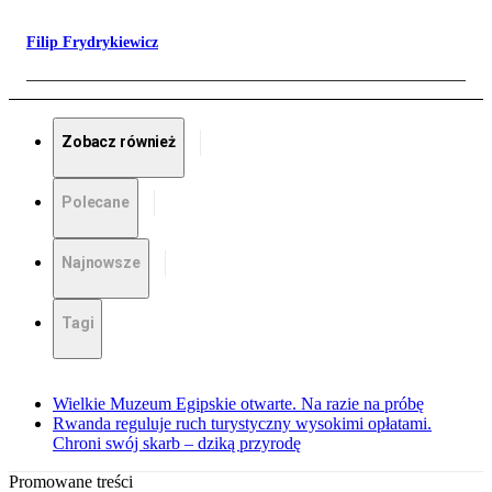
Filip Frydrykiewicz
Zobacz również
Polecane
Najnowsze
Tagi
Wielkie Muzeum Egipskie otwarte. Na razie na próbę
Rwanda reguluje ruch turystyczny wysokimi opłatami.
Chroni swój skarb – dziką przyrodę
Promowane treści