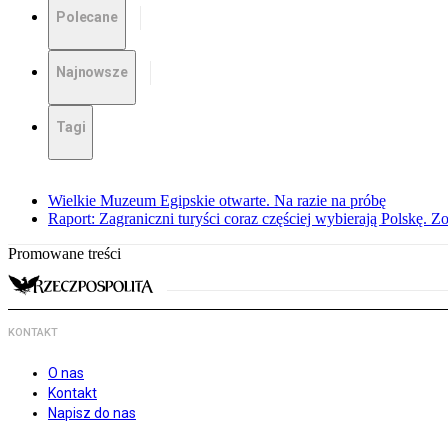
Polecane
Najnowsze
Tagi
Wielkie Muzeum Egipskie otwarte. Na razie na próbę
Raport: Zagraniczni turyści coraz częściej wybierają Polskę. Z
Promowane treści
KONTAKT
O nas
Kontakt
Napisz do nas