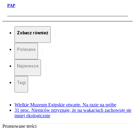
PAP
Zobacz również
Polecane
Najnowsze
Tagi
Wielkie Muzeum Egipskie otwarte. Na razie na próbę
31 proc. Niemców przyznaje, że na wakacjach zachowuje się
mniej ekologicznie
Promowane treści