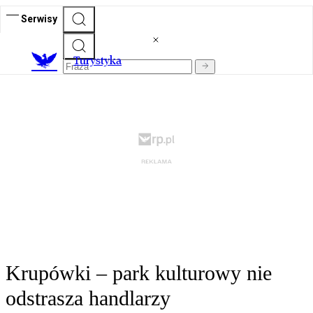
Serwisy
T
urystyka
Krupówki – park kulturowy nie
odstrasza handlarzy