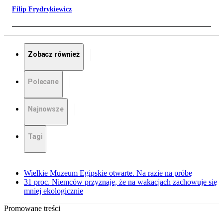
Filip Frydrykiewicz
Zobacz również
Polecane
Najnowsze
Tagi
Wielkie Muzeum Egipskie otwarte. Na razie na próbę
31 proc. Niemców przyznaje, że na wakacjach zachowuje się
mniej ekologicznie
Promowane treści