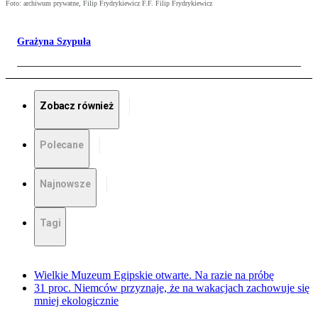
Foto: archiwum prywatne, Filip Frydrykiewicz F.F. Filip Frydrykiewicz
Grażyna Szypuła
Zobacz również
Polecane
Najnowsze
Tagi
Wielkie Muzeum Egipskie otwarte. Na razie na próbę
31 proc. Niemców przyznaje, że na wakacjach zachowuje się
mniej ekologicznie