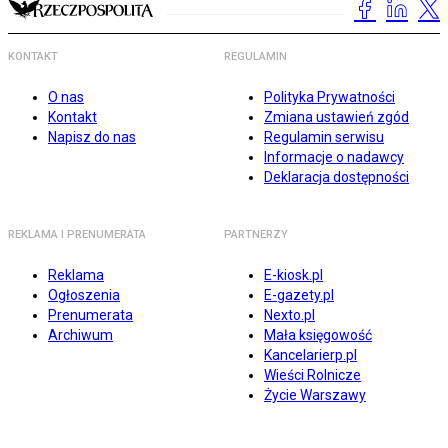
KONTAKT
REGULAMIN
O nas
Polityka Prywatności
Kontakt
Zmiana ustawień zgód
Napisz do nas
Regulamin serwisu
Informacje o nadawcy
Deklaracja dostępności
REKLAMA I PRENUMERATA
PARTNERZY
Reklama
E-kiosk.pl
Ogłoszenia
E-gazety.pl
Prenumerata
Nexto.pl
Archiwum
Mała księgowość
Kancelarierp.pl
Wieści Rolnicze
Życie Warszawy