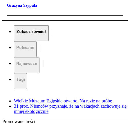
Grażyna Szypuła
Zobacz również
Polecane
Najnowsze
Tagi
Wielkie Muzeum Egipskie otwarte. Na razie na próbę
31 proc. Niemców przyznaje, że na wakacjach zachowuje się
mniej ekologicznie
Promowane treści