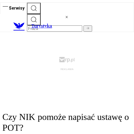
Serwisy
T
urystyka
Czy NIK pomoże napisać ustawę o
POT?