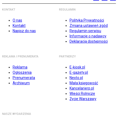
KONTAKT
REGULAMIN
O nas
Polityka Prywatności
Kontakt
Zmiana ustawień zgód
Napisz do nas
Regulamin serwisu
Informacje o nadawcy
Deklaracja dostępności
REKLAMA I PRENUMERATA
PARTNERZY
Reklama
E-kiosk.pl
Ogłoszenia
E-gazety.pl
Prenumerata
Nexto.pl
Archiwum
Mała księgowość
Kancelarierp.pl
Wieści Rolnicze
Życie Warszawy
NASZE WYDARZENIA