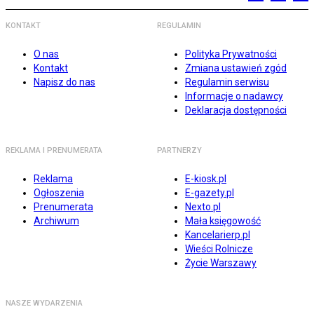
KONTAKT
REGULAMIN
O nas
Polityka Prywatności
Kontakt
Zmiana ustawień zgód
Napisz do nas
Regulamin serwisu
Informacje o nadawcy
Deklaracja dostępności
REKLAMA I PRENUMERATA
PARTNERZY
Reklama
E-kiosk.pl
Ogłoszenia
E-gazety.pl
Prenumerata
Nexto.pl
Archiwum
Mała księgowość
Kancelarierp.pl
Wieści Rolnicze
Życie Warszawy
NASZE WYDARZENIA