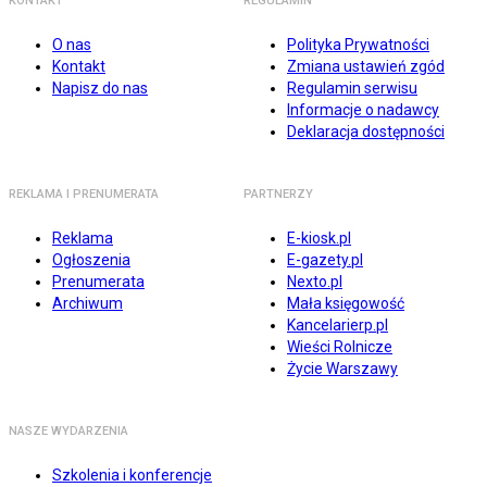
KONTAKT
REGULAMIN
O nas
Polityka Prywatności
Kontakt
Zmiana ustawień zgód
Napisz do nas
Regulamin serwisu
Informacje o nadawcy
Deklaracja dostępności
REKLAMA I PRENUMERATA
PARTNERZY
Reklama
E-kiosk.pl
Ogłoszenia
E-gazety.pl
Prenumerata
Nexto.pl
Archiwum
Mała księgowość
Kancelarierp.pl
Wieści Rolnicze
Życie Warszawy
NASZE WYDARZENIA
Szkolenia i konferencje