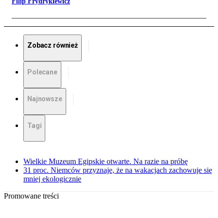
Filip Frydrykiewicz
Zobacz również
Polecane
Najnowsze
Tagi
Wielkie Muzeum Egipskie otwarte. Na razie na próbę
31 proc. Niemców przyznaje, że na wakacjach zachowuje się
mniej ekologicznie
Promowane treści