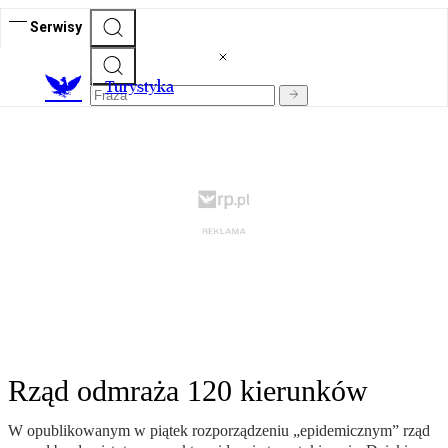
Serwisy
T
urystyka
Rząd odmraża 120 kierunków
W opublikowanym w piątek rozporządzeniu „epidemicznym” rząd