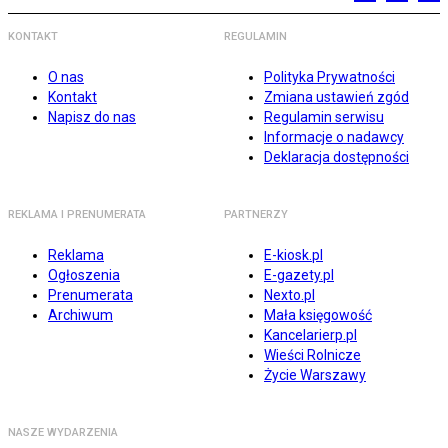
KONTAKT
REGULAMIN
O nas
Polityka Prywatności
Kontakt
Zmiana ustawień zgód
Napisz do nas
Regulamin serwisu
Informacje o nadawcy
Deklaracja dostępności
REKLAMA I PRENUMERATA
PARTNERZY
Reklama
E-kiosk.pl
Ogłoszenia
E-gazety.pl
Prenumerata
Nexto.pl
Archiwum
Mała księgowość
Kancelarierp.pl
Wieści Rolnicze
Życie Warszawy
NASZE WYDARZENIA