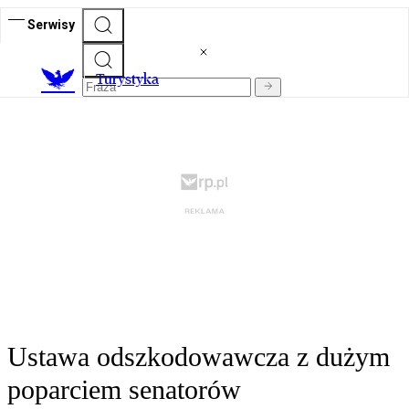
Serwisy
T
urystyka
Ustawa odszkodowawcza z dużym
poparciem senatorów