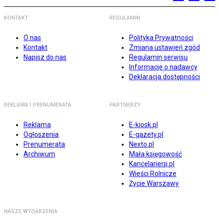
KONTAKT
REGULAMIN
O nas
Polityka Prywatności
Kontakt
Zmiana ustawień zgód
Napisz do nas
Regulamin serwisu
Informacje o nadawcy
Deklaracja dostępności
REKLAMA I PRENUMERATA
PARTNERZY
Reklama
E-kiosk.pl
Ogłoszenia
E-gazety.pl
Prenumerata
Nexto.pl
Archiwum
Mała księgowość
Kancelarierp.pl
Wieści Rolnicze
Życie Warszawy
NASZE WYDARZENIA