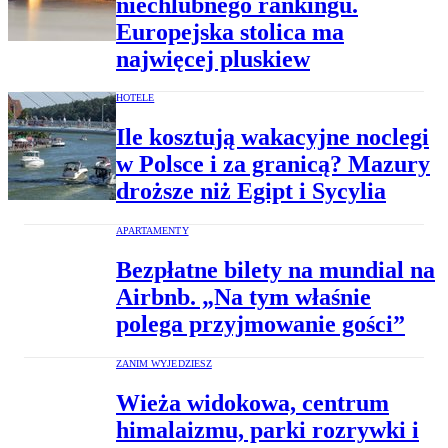
niechlubnego rankingu.
Europejska stolica ma
najwięcej pluskiew
HOTELE
Ile kosztują wakacyjne noclegi
w Polsce i za granicą? Mazury
droższe niż Egipt i Sycylia
APARTAMENTY
Bezpłatne bilety na mundial na
Airbnb. „Na tym właśnie
polega przyjmowanie gości”
ZANIM WYJEDZIESZ
Wieża widokowa, centrum
himalaizmu, parki rozrywki i