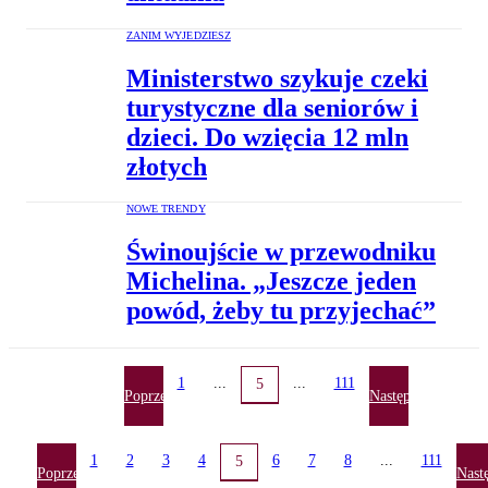
ZANIM WYJEDZIESZ
Ministerstwo szykuje czeki
turystyczne dla seniorów i
dzieci. Do wzięcia 12 mln
złotych
NOWE TRENDY
Świnoujście w przewodniku
Michelina. „Jeszcze jeden
powód, żeby tu przyjechać”
1
...
...
111
5
Poprzednia
Następna
1
2
3
4
6
7
8
...
111
5
Poprzednia
Nast