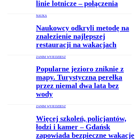
linie lotnicze – połączenia
NAUKA
Naukowcy odkryli metodę na
znalezienie najlepszej
restauracji na wakacjach
ZANIM WYJEDZIESZ
Popularne jezioro zniknie z
mapy. Turystyczna perełka
przez niemal dwa lata bez
wody
ZANIM WYJEDZIESZ
Więcej szkoleń, policjantów,
łodzi i kamer – Gdańsk
zapowiada bezpieczne wakacje