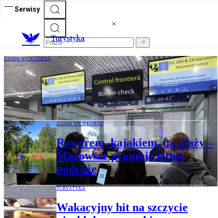
Serwisy
T
urystyka
ZANIM WYJEDZIESZ
Turyści boją się kolejek na granicach.
Przez EES rezygnują z przyjazdu do
Europy
ZANIM WYJEDZIESZ
Rowerem, kajakiem, na plaży –
Mazowsze promuje letnie
podróże
TURYSTYKA
Wakacyjny hit na szczycie