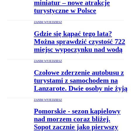
miniatur – nowe atrakcje
turystyczne w Polsce
ZANIM WYJEDZIESZ
Gdzie się kąpać tego lata?
Można sprawdzić czystość 722
miejsc wypoczynku nad wodą
ZANIM WYJEDZIESZ
Czołowe zderzenie autobusu z
turystami z samochodem na
Lanzarote. Dwie osoby nie żyją
ZANIM WYJEDZIESZ
Pomorskie - sezon kąpielowy
nad morzem coraz bliżej.
Sopot zacznie jako pierwszy