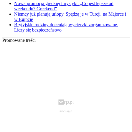
Nowa promocja greckiej turystyki. „Co jest lepsze od
weekendu? Greekend”
Niemcy już planują urlopy. Spędzą je w Turcji, na Majorce i
w Egipcie
Brytyjskie rodziny doceniają wycieczki zorganizowane.
Liczy się bezpieczeństwo
Promowane treści