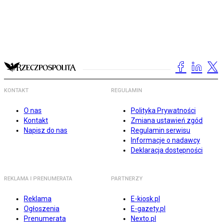
KONTAKT
REGULAMIN
O nas
Polityka Prywatności
Kontakt
Zmiana ustawień zgód
Napisz do nas
Regulamin serwisu
Informacje o nadawcy
Deklaracja dostępności
REKLAMA I PRENUMERATA
PARTNERZY
Reklama
E-kiosk.pl
Ogłoszenia
E-gazety.pl
Prenumerata
Nexto.pl