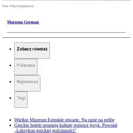
Foto: Filip Frydrykiewicz
Marzena German
Zobacz również
Polecane
Najnowsze
Tagi
Wielkie Muzeum Egipskie otwarte. Na razie na próbę
Greckie hotele promują kulturę poprzez język. Powstał
„Leksykon greckiej gościnności”