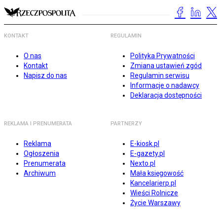
KONTAKT
REGULAMIN
O nas
Polityka Prywatności
Kontakt
Zmiana ustawień zgód
Napisz do nas
Regulamin serwisu
Informacje o nadawcy
Deklaracja dostępności
REKLAMA I PRENUMERATA
PARTNERZY
Reklama
E-kiosk.pl
Ogłoszenia
E-gazety.pl
Prenumerata
Nexto.pl
Archiwum
Mała księgowość
Kancelarierp.pl
Wieści Rolnicze
Życie Warszawy