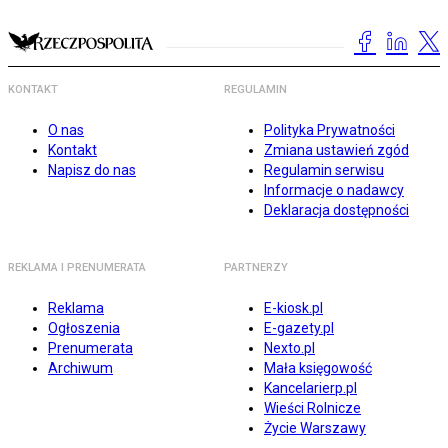
KONTAKT
REGULAMIN
O nas
Polityka Prywatności
Kontakt
Zmiana ustawień zgód
Napisz do nas
Regulamin serwisu
Informacje o nadawcy
Deklaracja dostępności
REKLAMA I PRENUMERATA
PARTNERZY
Reklama
E-kiosk.pl
Ogłoszenia
E-gazety.pl
Prenumerata
Nexto.pl
Archiwum
Mała księgowość
Kancelarierp.pl
Wieści Rolnicze
Życie Warszawy