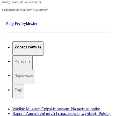
Małgorzata Wilk-Grzywna
Foto: Archiwum Małgorzaty Wilk-Grzywny
Filip Frydrykiewicz
Zobacz również
Polecane
Najnowsze
Tagi
Wielkie Muzeum Egipskie otwarte. Na razie na próbę
Raport: Zagraniczni turyści coraz częściej wybierają Polskę.