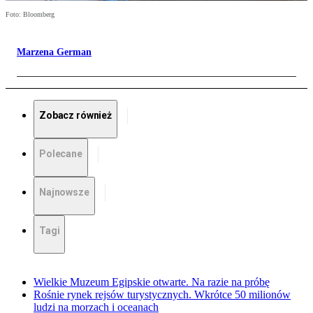
Foto: Bloomberg
Marzena German
Zobacz również
Polecane
Najnowsze
Tagi
Wielkie Muzeum Egipskie otwarte. Na razie na próbę
Rośnie rynek rejsów turystycznych. Wkrótce 50 milionów
ludzi na morzach i oceanach