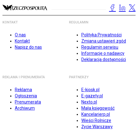
KONTAKT
REGULAMIN
O nas
Polityka Prywatności
Kontakt
Zmiana ustawień zgód
Napisz do nas
Regulamin serwisu
Informacje o nadawcy
Deklaracja dostępności
REKLAMA I PRENUMERATA
PARTNERZY
Reklama
E-kiosk.pl
Ogłoszenia
E-gazety.pl
Prenumerata
Nexto.pl
Archiwum
Mała księgowość
Kancelarierp.pl
Wieści Rolnicze
Życie Warszawy