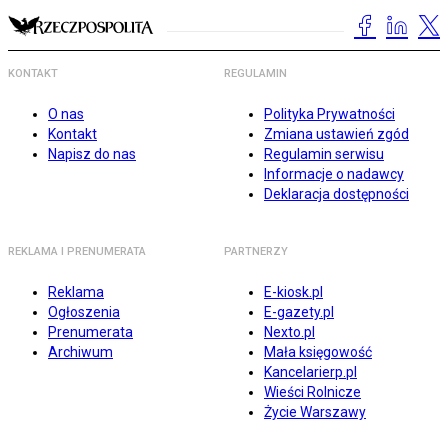
KONTAKT
REGULAMIN
O nas
Polityka Prywatności
Kontakt
Zmiana ustawień zgód
Napisz do nas
Regulamin serwisu
Informacje o nadawcy
Deklaracja dostępności
REKLAMA I PRENUMERATA
PARTNERZY
Reklama
E-kiosk.pl
Ogłoszenia
E-gazety.pl
Prenumerata
Nexto.pl
Archiwum
Mała księgowość
Kancelarierp.pl
Wieści Rolnicze
Życie Warszawy