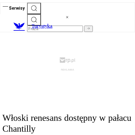
Serwisy
T
urystyka
Włoski renesans dostępny w pałacu
Chantilly