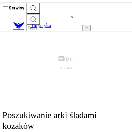
Serwisy
T
urystyka
Poszukiwanie arki śladami
kozaków