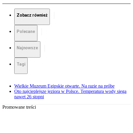
Zobacz również
Polecane
Najnowsze
Tagi
Wielkie Muzeum Egipskie otwarte. Na razie na próbę
Oto najcieplejsze jeziora w Polsce. Temperatura wody sięga
nawet 26 stopni
Promowane treści